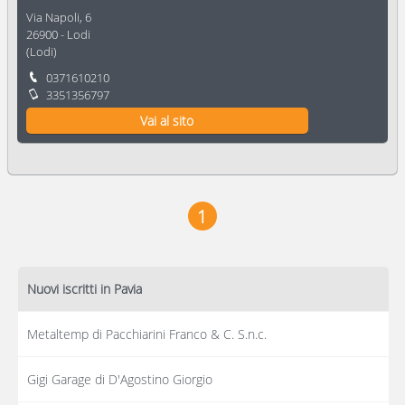
Via Napoli, 6
26900
-
Lodi
(
Lodi
)
0371610210
3351356797
Vai al sito
1
Nuovi iscritti in Pavia
Metaltemp di Pacchiarini Franco & C. S.n.c.
Gigi Garage di D'Agostino Giorgio