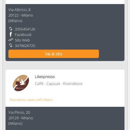
Via Albricci, 8
20122
-
Milano
(
Milano
)
3355454126
Facebook
Sito Web
3476626725
Vai al sito
Likespresso
Caffè - Capsule - Rivenditore
Rivenditore cialde caffè Milano
Via Plinio, 20
20129
-
Milano
(
Milano
)