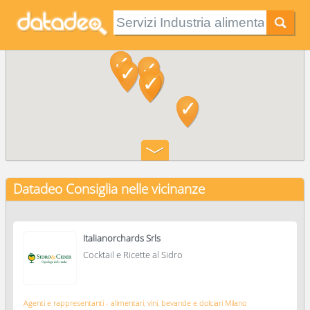
Datadeo Consiglia
nelle vicinanze
Italianorchards Srls
Cocktail e Ricette al Sidro
Agenti e rappresentanti - alimentari, vini, bevande e dolciari Milano