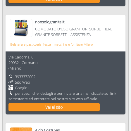
nonsologranite.it
COMODATO D'USO GRANITORI SORBETTIERE
GRANITE SORBETTI - ASSISTENZA
Gelateria e pasticceria fresca - macchine e forniture Milano
Via Cadorna, 6
20032
-
Cormano
(
Milano
)
3933372002
Sito Web
Google+
per specifiche, dettagli e per inviare una mail cliccate sul link
sottostante ed entrerete nel nostro sito web ufficiale
Vai al sito
Aldo Cozzi Sas