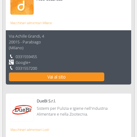
Macchinari alimentari Milano
Via Achille Grandi, 4
20015
-
Parabiago
(
Milano
)
0331559455
Google+
0331557200
Vai al sito
DueBi S.r.l.
Sistemi per Pulizia e Igiene nell'industria
Alimentare e nella Zootecnia.
Macchinari alimentari Lodi