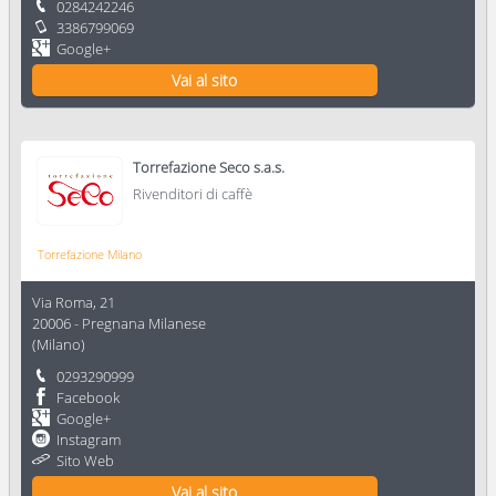
0284242246
3386799069
Google+
Vai al sito
Torrefazione Seco s.a.s.
Rivenditori di caffè
Torrefazione Milano
Via Roma, 21
20006
-
Pregnana Milanese
(
Milano
)
0293290999
Facebook
Google+
Instagram
Sito Web
Vai al sito