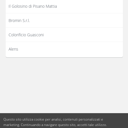
Il Golosino di Pisano Mattia
Bromin S.r.l.
Colorificio Guasconi
Alens
Questo sito utilizza cookie per analisi, contenuti personalizzati e
marketing.
Continuando a navigare questo sito, accetti tale utilizzo.