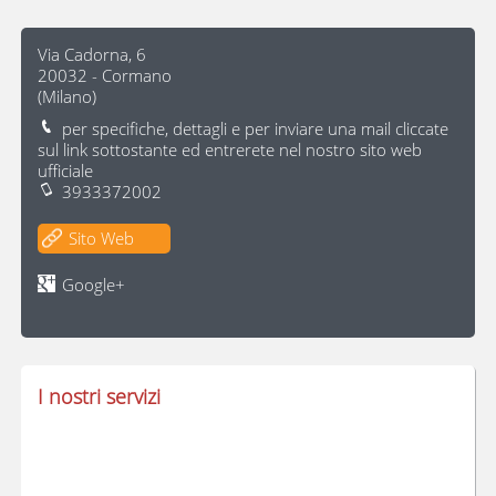
Via Cadorna, 6
20032
-
Cormano
(
Milano
)
per specifiche, dettagli e per inviare una mail cliccate
sul link sottostante ed entrerete nel nostro sito web
ufficiale
3933372002
Sito Web
Google+
I nostri servizi
comodato d'uso granitori granite comodato d'uso granitori granite comodato d'uso granitori granite
comodato d'uso granitori granite comodato d'uso granitori granite comodato d'uso granitori granite
comodato d'uso granitori granite