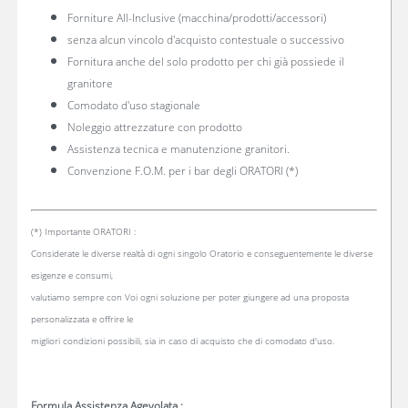
Forniture All-Inclusive (macchina/prodotti/accessori)
senza alcun vincolo d'acquisto contestuale o successivo
Fornitura anche del solo prodotto per chi già possiede il
granitore
Comodato d'uso stagionale
Noleggio attrezzature con prodotto
Assistenza tecnica e manutenzione granitori.
Convenzione F.O.M. per i bar degli ORATORI (*)
(*) Importante ORATORI :
Considerate le diverse realtà di ogni singolo Oratorio e conseguentemente le diverse
esigenze e consumi,
valutiamo sempre con Voi ogni soluzione per poter giungere ad una proposta
personalizzata e offrire le
migliori condizioni possibili, sia in caso di acquisto che di comodato d'uso.
Formula Assistenza Agevolata :