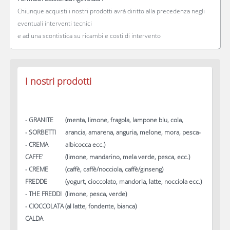
Chiunque acquisti i nostri prodotti avrà diritto alla precedenza negli
eventuali interventi tecnici
e ad una scontistica su ricambi e costi di intervento
I nostri prodotti
- GRANITE
(menta, limone, fragola, lampone blu, cola,
- SORBETTI
arancia, amarena, anguria, melone, mora, pesca-
- CREMA
albicocca ecc.)
CAFFE'
(limone, mandarino, mela verde, pesca, ecc.)
- CREME
(caffè, caffè/nocciola, caffè/ginseng)
FREDDE
(yogurt, cioccolato, mandorla, latte, nocciola ecc.)
- THE FREDDI
(limone, pesca, verde)
- CIOCCOLATA
(al latte, fondente, bianca)
CALDA