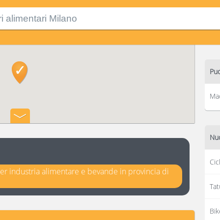
Puo
Mac
Nuo
Cic
er industria alimentare e bevande in provincia di
Tat
Bik