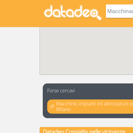
Forse cercavi
Macchine, impianti ed attrezzature p
Milano
Datadeo Consiglia
nelle vicinanze