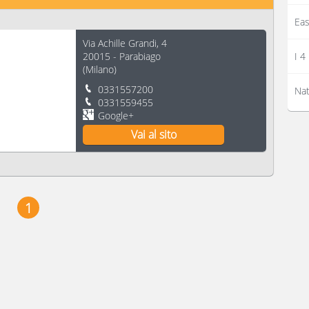
Eas
Via Achille Grandi, 4
20015
-
Parabiago
I 4
(
Milano
)
0331557200
Nat
0331559455
Google+
Vai al sito
1