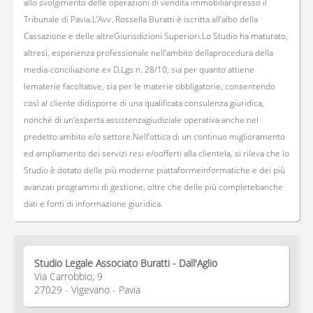
allo svolgimento delle operazioni di vendita immobiliaripresso il
Tribunale di Pavia.L’Avv. Rossella Buratti è iscritta all’albo della
Cassazione e delle altreGiurisdizioni Superiori.Lo Studio ha maturato,
altresì, esperienza professionale nell’ambito dellaprocedura della
media-conciliazione ex D.Lgs n. 28/10, sia per quanto attiene
lematerie facoltative, sia per le materie obbligatorie, consentendo
così al cliente didisporre di una qualificata consulenza giuridica,
nonché di un’esperta assistenzagiudiziale operativa anche nel
predetto ambito e/o settore.Nell’ottica di un continuo miglioramento
ed ampliamento dei servizi resi e/oofferti alla clientela, si rileva che lo
Studio è dotato delle più moderne piattaformeinformatiche e dei più
avanzati programmi di gestione, oltre che delle più completebanche
dati e fonti di informazione giuridica.
Studio Legale Associato Buratti - Dall'Aglio
Via Carrobbio, 9
27029 - Vigevano - Pavia