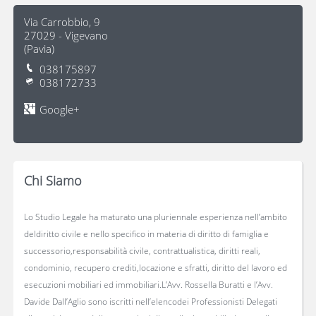
Via Carrobbio, 9
27029
-
Vigevano
(
Pavia
)
038175897
038172733
Google+
Chi Siamo
Lo Studio Legale ha maturato una pluriennale esperienza nell’ambito
deldiritto civile e nello specifico in materia di diritto di famiglia e
successorio,responsabilità civile, contrattualistica, diritti reali,
condominio, recupero crediti,locazione e sfratti, diritto del lavoro ed
esecuzioni mobiliari ed immobiliari.L’Avv. Rossella Buratti e l’Avv.
Davide Dall’Aglio sono iscritti nell’elencodei Professionisti Delegati