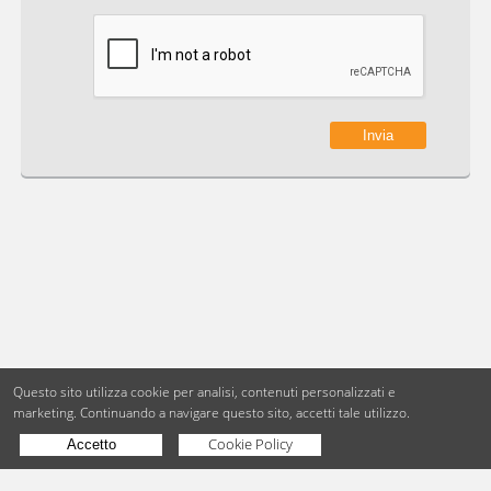
Questo sito utilizza cookie per analisi, contenuti personalizzati e
marketing.
Continuando a navigare questo sito, accetti tale utilizzo.
Cookie Policy
Accetto
Copyright © BdueB Srl
PI 07755110967
Privacy
Utilizzo dei cookie