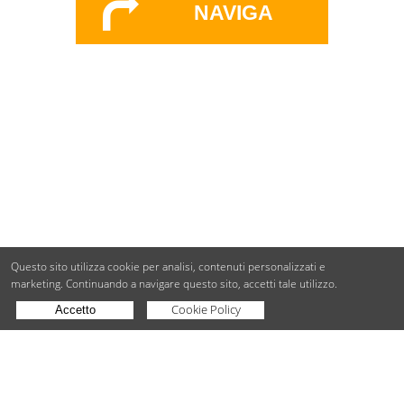
NAVIGA
Questo sito utilizza cookie per analisi, contenuti personalizzati e
marketing.
Continuando a navigare questo sito, accetti tale utilizzo.
Cookie Policy
Accetto
Copyright © BdueB Srl
PI 07755110967
Privacy
Utilizzo dei cookie
Digital Agency Milano