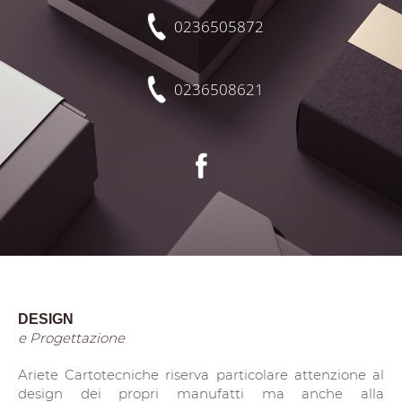
0236505872
0236508621
DESIGN
e Progettazione
Ariete Cartotecniche riserva particolare attenzione al
design dei propri manufatti ma anche alla