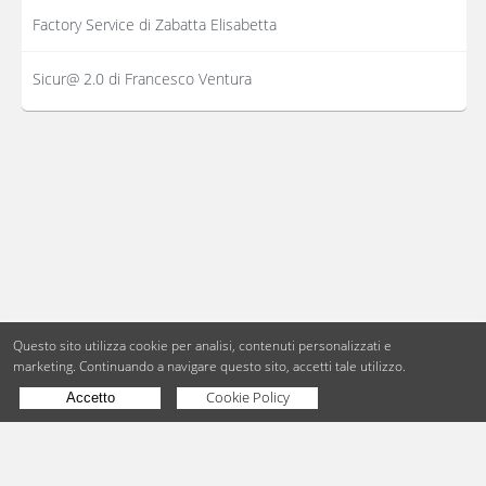
Factory Service di Zabatta Elisabetta
Sicur@ 2.0 di Francesco Ventura
Questo sito utilizza cookie per analisi, contenuti personalizzati e
marketing.
Continuando a navigare questo sito, accetti tale utilizzo.
Cookie Policy
Accetto
Copyright © BdueB Srl
PI 07755110967
Privacy
Utilizzo dei cookie
Digital Agency Milano