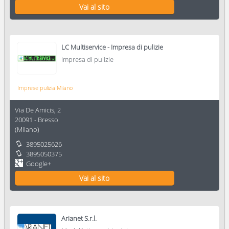
Vai al sito
LC Multiservice - Impresa di pulizie
Impresa di pulizie
Imprese pulizia Milano
Via De Amicis, 2
20091
-
Bresso
(
Milano
)
3895025626
3895050375
Google+
Vai al sito
Arianet S.r.l.