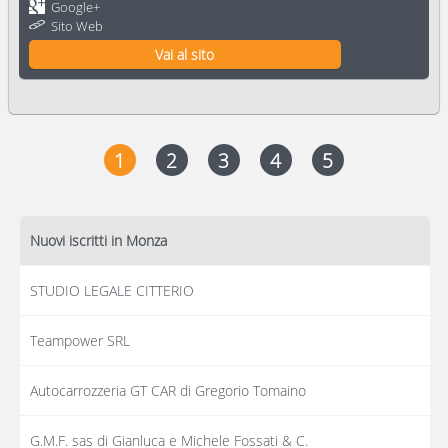
Google+
Sito Web
Vai al sito
1
2
3
4
5
Nuovi iscritti in Monza
STUDIO LEGALE CITTERIO
Teampower SRL
Autocarrozzeria GT CAR di Gregorio Tomaino
G.M.F. sas di Gianluca e Michele Fossati & C.