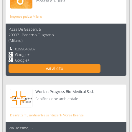
Impresa di Pulizia
Imprese pulizia Milano
P.zza De Gasperi, 5
20037
-
Paderno Dugnano
(
Milano
)
0299046937
Google+
Google+
Vai al sito
Work In Progress Bio-Medical S.r.l.
Sanificazione ambientale
Disinfettanti, sanificanti e sanitizzanti Monza Brianza
Via Rossino, 5