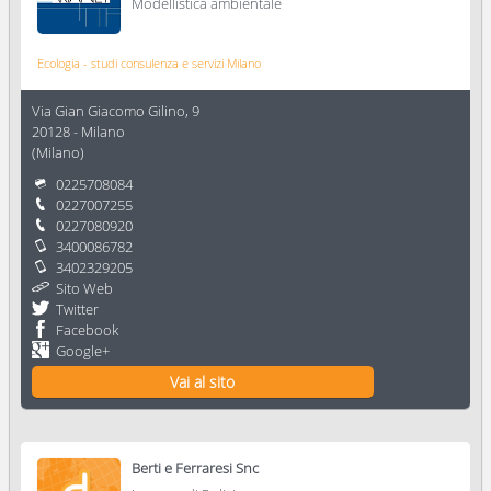
Modellistica ambientale
Ecologia - studi consulenza e servizi Milano
Via Gian Giacomo Gilino, 9
20128
-
Milano
(
Milano
)
0225708084
0227007255
0227080920
3400086782
3402329205
Sito Web
Twitter
Facebook
Google+
Vai al sito
Berti e Ferraresi Snc