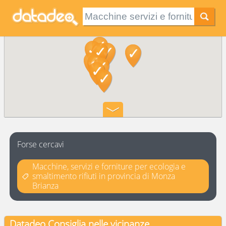
Forse cercavi
Macchine, servizi e forniture per ecologia e
smaltimento rifiuti in provincia di Monza
Brianza
Datadeo Consiglia
nelle vicinanze