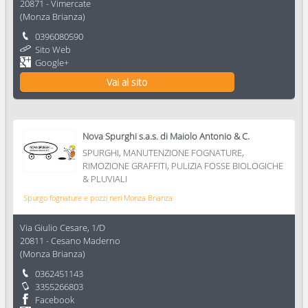
20871
-
Vimercate
(
Monza Brianza
)
0396080590
Sito Web
Google+
Vai al sito
Nova Spurghi s.a.s. di Maiolo Antonio & C.
SPURGHI, MANUTENZIONE FOGNATURE,
RIMOZIONE GRAFFITI, PULIZIA FOSSE BIOLOGICHE
& PLUVIALI
Spurgo fognature e pozzi neri Monza Brianza
Via Giulio Cesare, 1/D
20811
-
Cesano Maderno
(
Monza Brianza
)
0362451143
3355266803
Facebook