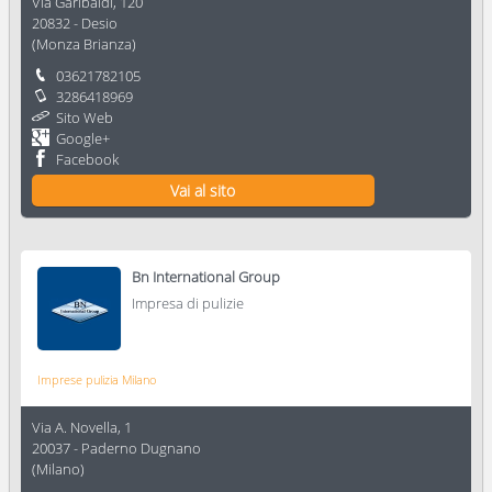
Via Garibaldi, 120
20832
-
Desio
(
Monza Brianza
)
03621782105
3286418969
Sito Web
Google+
Facebook
Vai al sito
Bn International Group
Impresa di pulizie
Imprese pulizia Milano
Via A. Novella, 1
20037
-
Paderno Dugnano
(
Milano
)