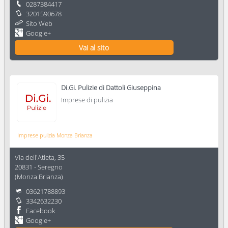
0287384417
3201590678
Sito Web
Google+
Vai al sito
Di.Gi. Pulizie di Dattoli Giuseppina
Imprese di pulizia
Imprese pulizia Monza Brianza
Via dell'Atleta, 35
20831
-
Seregno
(
Monza Brianza
)
03621788893
3342632230
Facebook
Google+