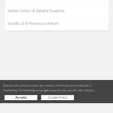
Factory Service di Zabatta Elisabetta
Sicur@ 2.0 di Francesco Ventura
Questo sito utilizza cookie per analisi, contenuti personalizzati e
marketing.
Continuando a navigare questo sito, accetti tale utilizzo.
Cookie Policy
Accetto
Copyright © BdueB Srl
PI 07755110967
Privacy
Utilizzo dei cookie
Digital Agency Milano