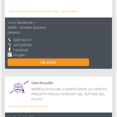
Depurazione e trattamento delle acque - servizi Milano
Via G. Marafante, 1
20092
-
Cinisello Balsamo
(
Milano
)
0287165151
3472535550
Facebook
Google+
Vai al sito
Oasi del pulito
IMPRESA DI PULIZIE e SANIFICAZIONI con VENDITA
PRODOTTI PER GLI OPERANTI NEL SETTORE DEL
PULITO
Imprese pulizia Monza Brianza