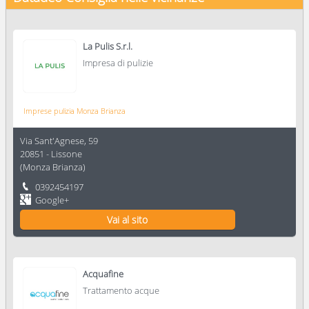
La Pulis S.r.l.
Impresa di pulizie
Imprese pulizia Monza Brianza
Via Sant'Agnese, 59
20851
-
Lissone
(
Monza Brianza
)
0392454197
Google+
Vai al sito
Acquafine
Trattamento acque