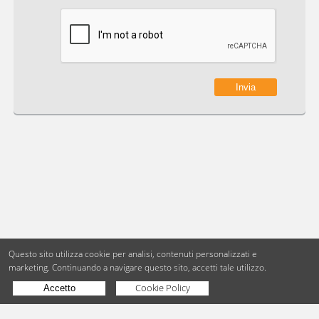
Questo sito utilizza cookie per analisi, contenuti personalizzati e
marketing.
Continuando a navigare questo sito, accetti tale utilizzo.
Cookie Policy
Accetto
Copyright © BdueB Srl
PI 07755110967
Privacy
Utilizzo dei cookie