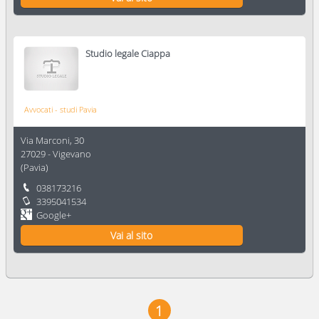
Studio legale Ciappa
Avvocati - studi Pavia
Via Marconi, 30
27029
-
Vigevano
(
Pavia
)
038173216
3395041534
Google+
Vai al sito
1