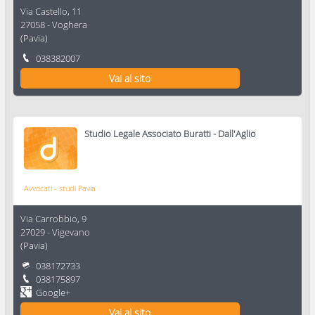
Via Castello, 11
27058
-
Voghera
(
Pavia
)
038382007
Vai al sito
Studio Legale Associato Buratti - Dall'Aglio
Avvocati - studi Pavia
Via Carrobbio, 9
27029
-
Vigevano
(
Pavia
)
038172733
038175897
Google+
Vai al sito