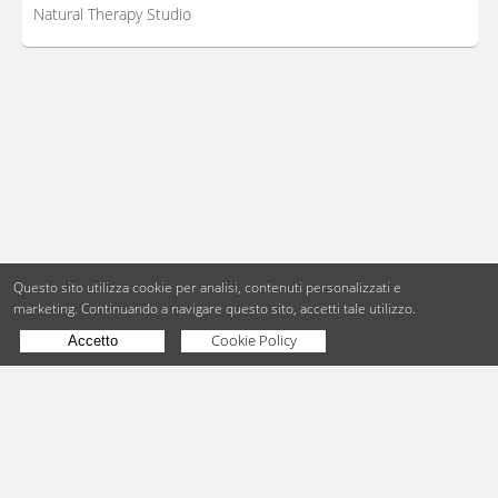
Natural Therapy Studio
Questo sito utilizza cookie per analisi, contenuti personalizzati e
marketing.
Continuando a navigare questo sito, accetti tale utilizzo.
Cookie Policy
Accetto
Copyright © BdueB Srl
PI 07755110967
Privacy
Utilizzo dei cookie
Digital Agency Milano