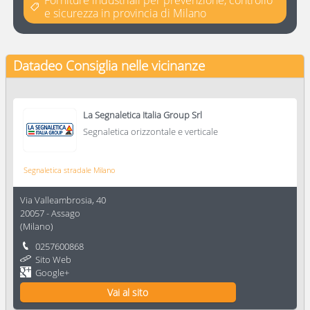
Forniture industriali per prevenzione, controllo
e sicurezza in provincia di Milano
Datadeo Consiglia
nelle vicinanze
La Segnaletica Italia Group Srl
Segnaletica orizzontale e verticale
Segnaletica stradale Milano
Via Valleambrosia, 40
20057
-
Assago
(
Milano
)
0257600868
Sito Web
Google+
Vai al sito