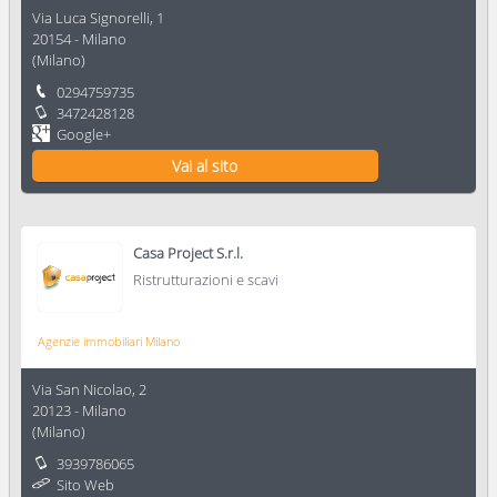
Via Luca Signorelli, 1
20154
-
Milano
(
Milano
)
0294759735
3472428128
Google+
Vai al sito
Casa Project S.r.l.
Ristrutturazioni e scavi
Agenzie immobiliari Milano
Via San Nicolao, 2
20123
-
Milano
(
Milano
)
3939786065
Sito Web