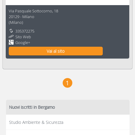
Via Pasquale Sottocorno, 18
20129
-
Milano
(
Milano
)
335372275
Sito Web
Google+
Vai al sito
1
Nuovi iscritti in Bergamo
Studio Ambiente & Sicurezza