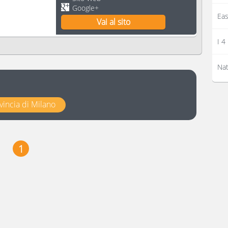
Google+
Eas
Vai al sito
I 4
Nat
ovincia di Milano
1