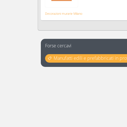
Decorazioni murarie Milano
Forse cercavi
Manufatti edili e prefabbricati in pr