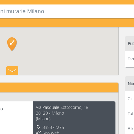
Puo
Dec
Nuo
Cic
Via Pasquale Sottocorno, 18
lo
20129
-
Milano
Tat
(
Milano
)
335372275
Bik
Sito Web