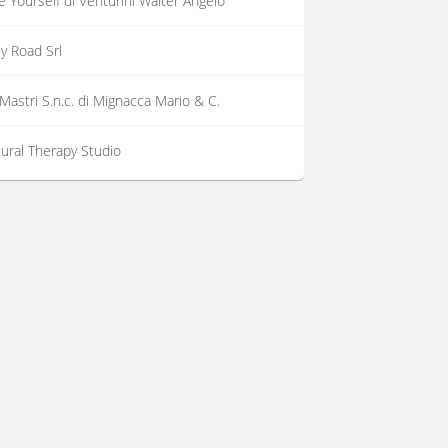
e Yourself di Venturini Walter Angelo
y Road Srl
 Mastri S.n.c. di Mignacca Mario & C.
ural Therapy Studio