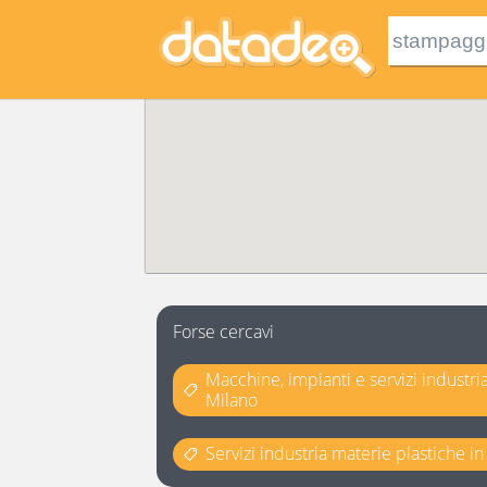
Forse cercavi
Macchine, impianti e servizi industr
Milano
Servizi industria materie plastiche i