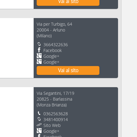
Vai al sito
Via per Turbigo, 64
20004
-
Arluno
(
Milano
)
3664322636
Facebook
Google+
Google+
Vai al sito
Via Segantini, 17/19
20825
-
Barlassina
(
Monza Brianza
)
0362563628
3481400914
Sito Web
Google+
Facebook