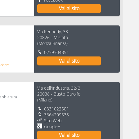
Vai al sito
Via Kennedy, 33
20826
-
Misinto
(
Monza Brianza
)
0239304851
Vai al sito
Brianza
Via dell'Industria, 32/B
20038
-
Busto Garolfo
sabbiatura
(
Milano
)
0331022501
3664209538
Sito Web
Google+
Vai al sito