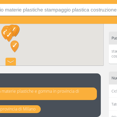
Puo
sta
cos
Nuo
ia materie plastiche e gomma in provincia di
Cic
Tat
n provincia di Milano