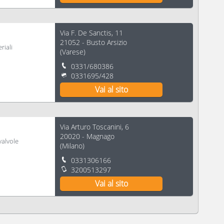
Via F. De Sanctis, 11
21052
-
Busto Arsizio
riali
(
Varese
)
0331/680386
0331695/428
Vai al sito
Via Arturo Toscanini, 6
20020
-
Magnago
alvole
(
Milano
)
0331306166
3200513297
Vai al sito