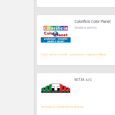
Colorificio Color Planet
Smalti e vernici
Colori, vernici e smalti - produzione e ingrosso Milano
M.T.M. s.r.l.
Verniciatura metalli Monza Brianza