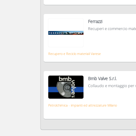
Ferrazzi
Recuperi e commercio mate
Recupero e Reciclo materiali Varese
Bmb Valve S.r.l.
Collaudo e montaggio per v
Petrolchimica - impianti ed attrezzature Milano