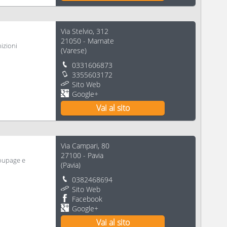
Via Stelvio, 312
21050
-
Marnate
nizioni
(
Varese
)
0331606873
3355603172
Sito Web
Google+
Vai al sito
Via Campari, 80
27100
-
Pavia
coupage e
(
Pavia
)
0382468694
Sito Web
Facebook
Google+
Vai al sito