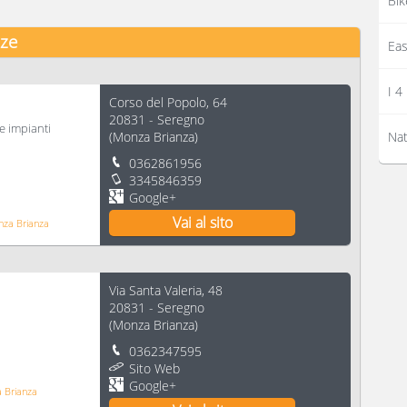
Bik
nze
Eas
I 4
Corso del Popolo, 64
20831
-
Seregno
e impianti
(
Monza Brianza
)
Nat
0362861956
3345846359
Google+
Vai al sito
onza Brianza
Via Santa Valeria, 48
20831
-
Seregno
(
Monza Brianza
)
0362347595
Sito Web
Google+
a Brianza