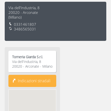
Via dell'Industria, 8
20020
-
Arconate
(
Milano
)
0331461807
3486565031
Torneria Giarda S.r.l.
Via dell'Industria, 8
20020 - Arconate - Milano
Indicazioni stradali