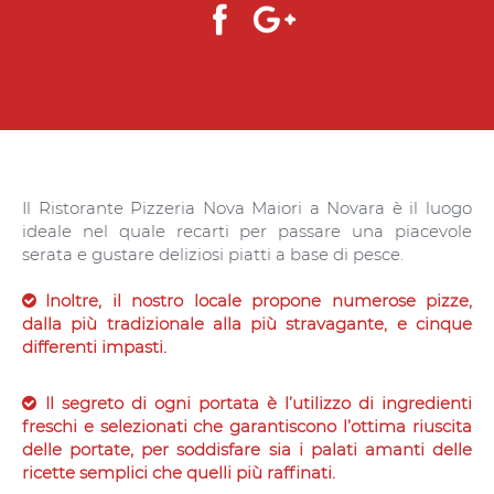
Il Ristorante Pizzeria Nova Maiori a Novara è il luogo
ideale nel quale recarti per passare una piacevole
serata e gustare deliziosi piatti a base di pesce.
Inoltre, il nostro locale propone numerose pizze,
dalla più tradizionale alla più stravagante, e cinque
differenti impasti.
Il segreto di ogni portata è l’utilizzo di ingredienti
freschi e selezionati che garantiscono l’ottima riuscita
delle portate, per soddisfare sia i palati amanti delle
ricette semplici che quelli più raffinati.