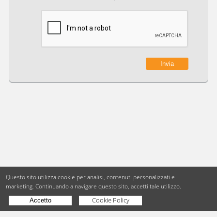
Questo sito utilizza cookie per analisi, contenuti personalizzati e
marketing.
Continuando a navigare questo sito, accetti tale utilizzo.
Cookie Policy
Accetto
Copyright © BdueB Srl
PI 07755110967
Privacy
Utilizzo dei cookie