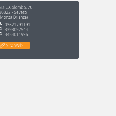
Via C.Colombo, 70
20822
-
Seveso
(
Monza Brianza
)
03621791191
3393097544
3454011996
Sito Web