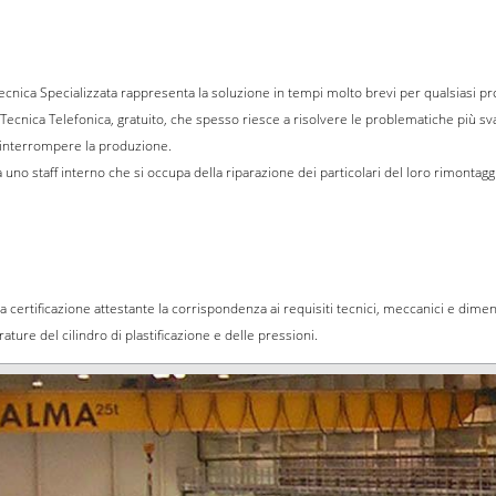
 Tecnica Specializzata rappresenta la soluzione in tempi molto brevi per qualsiasi p
Tecnica Telefonica, gratuito, che spesso riesce a risolvere le problematiche più svar
 interrompere la produzione.
 uno staff interno che si occupa della riparazione dei particolari del loro rimontagg
e la certificazione attestante la corrispondenza ai requisiti tecnici, meccanici e di
ature del cilindro di plastificazione e delle pressioni.