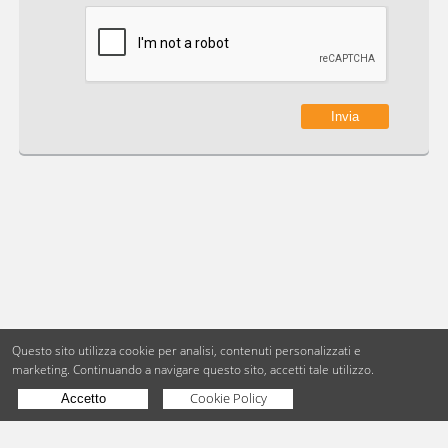
Questo sito utilizza cookie per analisi, contenuti personalizzati e
marketing.
Continuando a navigare questo sito, accetti tale utilizzo.
Cookie Policy
Accetto
Copyright © BdueB Srl
PI 07755110967
Privacy
Utilizzo dei cookie