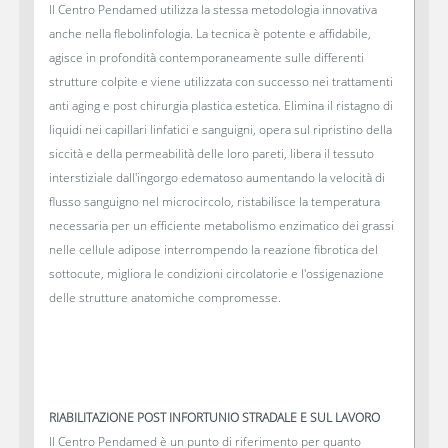
Il Centro Pendamed utilizza la stessa metodologia innovativa
anche nella flebolinfologia. La tecnica è potente e affidabile,
agisce in profondità contemporaneamente sulle differenti
strutture colpite e viene utilizzata con successo nei trattamenti
anti aging e post chirurgia plastica estetica. Elimina il ristagno di
liquidi nei capillari linfatici e sanguigni, opera sul ripristino della
siccità e della permeabilità delle loro pareti, libera il tessuto
interstiziale dall'ingorgo edematoso aumentando la velocità di
flusso sanguigno nel microcircolo, ristabilisce la temperatura
necessaria per un efficiente metabolismo enzimatico dei grassi
nelle cellule adipose interrompendo la reazione fibrotica del
sottocute, migliora le condizioni circolatorie e l'ossigenazione
delle strutture anatomiche compromesse.
RIABILITAZIONE POST INFORTUNIO STRADALE E SUL LAVORO
Il Centro Pendamed è un punto di riferimento per quanto