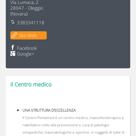
Via Lumaca, 2
28047
-
Oleggio
(
Novara
)
3383341118
Sito Web
Facebook
Google+
Il Centro medico
UNA STRUTTURA D’ECCELLENZA
Il Centro Pentamed è un centro medico, massofisioterapico e
riabilitativo volto alla prevenzione e cura di patologie
ortopediche, traumatologiche e sportive, in soggetti di tutte le