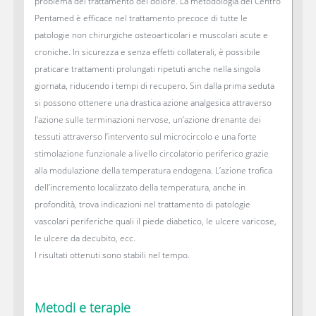
problema del trattamento del dolore. La metodologia del Centro
Pentamed è efficace nel trattamento precoce di tutte le
patologie non chirurgiche osteoarticolari e muscolari acute e
croniche. In sicurezza e senza effetti collaterali, è possibile
praticare trattamenti prolungati ripetuti anche nella singola
giornata, riducendo i tempi di recupero. Sin dalla prima seduta
si possono ottenere una drastica azione analgesica attraverso
l’azione sulle terminazioni nervose, un’azione drenante dei
tessuti attraverso l’intervento sul microcircolo e una forte
stimolazione funzionale a livello circolatorio periferico grazie
alla modulazione della temperatura endogena. L’azione trofica
dell’incremento localizzato della temperatura, anche in
profondità, trova indicazioni nel trattamento di patologie
vascolari periferiche quali il piede diabetico, le ulcere varicose,
le ulcere da decubito, ecc.
I risultati ottenuti sono stabili nel tempo.
Metodi e terapie