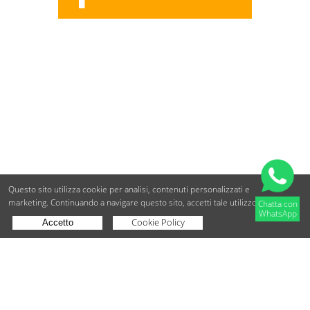
Questo sito utilizza cookie per analisi, contenuti personalizzati e
marketing.
Continuando a navigare questo sito, accetti tale utilizzo.
Chatta con
WhatsApp
Cookie Policy
Accetto
Copyright © BdueB Srl
PI 07755110967
Privacy
Utilizzo dei cookie
Digital Agency Milano