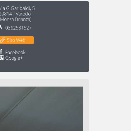
Via G.Garibaldi, 5
20814
-
Varedo
(
Monza Brianza
)
0362581527
Sito Web
Facebook
Google+