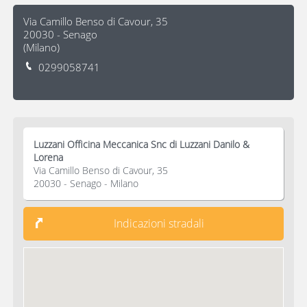
Via Camillo Benso di Cavour, 35
20030
-
Senago
(
Milano
)
0299058741
Luzzani Officina Meccanica Snc di Luzzani Danilo &
Lorena
Via Camillo Benso di Cavour, 35
20030 - Senago - Milano
Indicazioni stradali