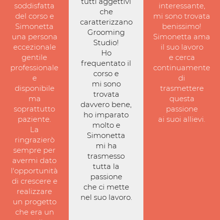
tutti aggettivi
soddisfatta
interessante,
che
del corso e
mi sono trovata
caratterizzano
Simonetta
benissimo!
Grooming
una persona
Simonetta ama
Studio!
eccezionale
il suo lavoro
Ho
gentile
e cerca
frequentato il
professionale
continuamente
corso e
e
di
mi sono
disponibile
trasmettere
trovata
ma
questa
davvero bene,
soprattutto
passione
ho imparato
paziente.
ai suoi allievi.
molto e
La
Simonetta
ringrazierò
mi ha
sempre per
trasmesso
avermi dato
tutta la
l'opportunità
passione
di crescere e
che ci mette
realizzare
nel suo lavoro.
un progetto
che era un