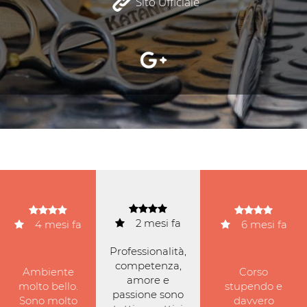
Sito Ufficiale
2
mesi fa
4 mesi fa
6
mesi fa
Professionalità,
competenza,
Ambiente
Corso
amore e
molto bello.
stupendo e
passione sono
Sono molto
davvero