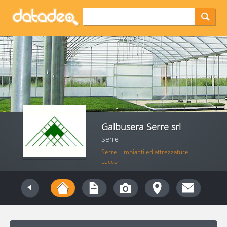
Galbusera Serre srl
Serre
Serre - impianti ed attrezzature
Lecco