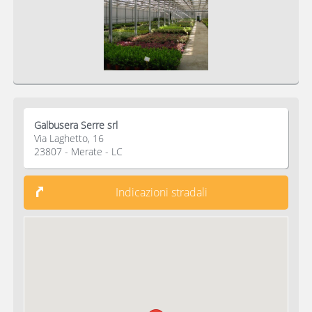
Galbusera Serre srl
Via Laghetto, 16
23807 - Merate - LC
Indicazioni stradali