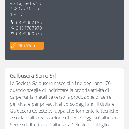
Via Laghetto, 16
23807
-
Merate
(
Lecco
)
0399902185
3484767970
0399900675
Sito Web
Galbusera Serre Srl
La Società Galbusera nasce alla fine degli anni '70
quando sceglie di indirizzare la propria attività di
carpenteria metallica verso la produzione di serre
per vivai e per privati. Nel corso degli anni il titolare
Galbusera Celeste sviluppa ulteriormente le tecniche
associate alla realizzazione di serre. Oggi la Galbusera
Serre srl diretta da Galbusera Celeste e dal figlio