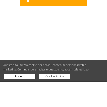
Questo sito utilizza cookie per analisi, contenuti personalizzati e
marketing.
Continuando a navigare questo sito, accetti tale utilizzo.
Cookie Policy
Accetto
Copyright © BdueB Srl
PI 07755110967
Privacy
Utilizzo dei cookie
Digital Agency Milano