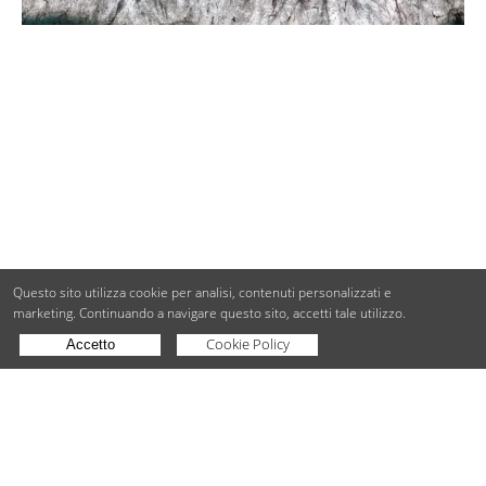
Questo sito utilizza cookie per analisi, contenuti personalizzati e
marketing.
Continuando a navigare questo sito, accetti tale utilizzo.
Cookie Policy
Accetto
Copyright © BdueB Srl
PI 07755110967
Privacy
Utilizzo dei cookie
Digital Agency Milano