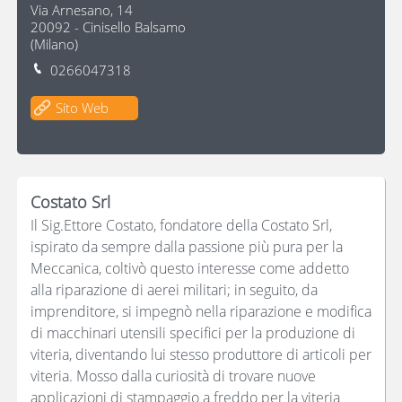
Via Arnesano, 14
20092
-
Cinisello Balsamo
(
Milano
)
0266047318
Sito Web
Costato Srl
Il Sig.Ettore Costato, fondatore della Costato Srl,
ispirato da sempre dalla passione più pura per la
Meccanica, coltivò questo interesse come addetto
alla riparazione di aerei militari; in seguito, da
imprenditore, si impegnò nella riparazione e modifica
di macchinari utensili specifici per la produzione di
viteria, diventando lui stesso produttore di articoli per
viteria. Mosso dalla curiosità di trovare nuove
applicazioni di stampaggio a freddo per la viteria