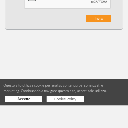
Questo sito utilizza cookie per analisi, contenuti personalizzati e
marketing.
Continuando a navigare questo sito, accetti tale utilizzo.
Cookie Policy
Accetto
Copyright © BdueB Srl
PI 07755110967
Privacy
Utilizzo dei cookie
Hai un'azienda?