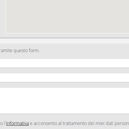
ramite questo form.
o l'
informativa
e acconsento al trattamento dei miei dati persona