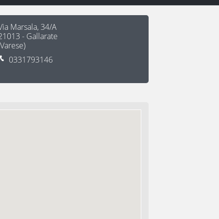
Via Marsala, 34/A
21013
-
Gallarate
(
Varese
)
0331793146