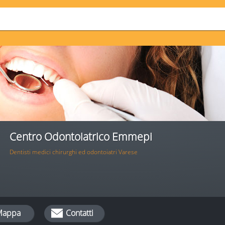
Centro Odontoiatrico Emmepi
Dentisti medici chirurghi ed odontoiatri Varese
Mappa
Contatti