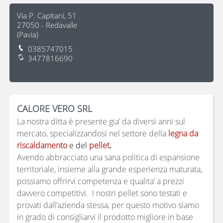
Via P. Capitani, 51
27050
-
Redavalle
(
Pavia
)
0385747015
3477816690
CALORE VERO SRL
La nostra ditta è presente gia’ da diversi anni sul
mercato, specializzandosi nel settore della
legna da
riscaldamento
e del
pellet
.
Avendo abbracciato una sana politica di espansione
territoriale, insieme alla grande esperienza maturata,
possiamo offrirvi competenza e qualita’ a prezzi
davvero competitivi. I nostri pellet sono testati e
provati dall’azienda stessa, per questo motivo siamo
in grado di consigliarvi il prodotto migliore in base