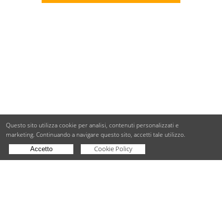
Questo sito utilizza cookie per analisi, contenuti personalizzati e
marketing.
Continuando a navigare questo sito, accetti tale utilizzo.
Cookie Policy
Accetto
Copyright © BdueB Srl
PI 07755110967
Privacy
Utilizzo dei cookie
Digital Agency Milano