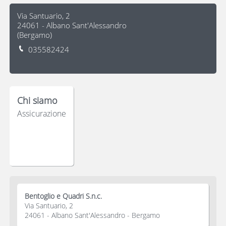
Via Santuario, 2
24061
-
Albano Sant'Alessandro
(
Bergamo
)
035582424
Chi siamo
Assicurazione
Bentoglio e Quadri S.n.c.
Via Santuario, 2
24061 - Albano Sant'Alessandro - Bergamo