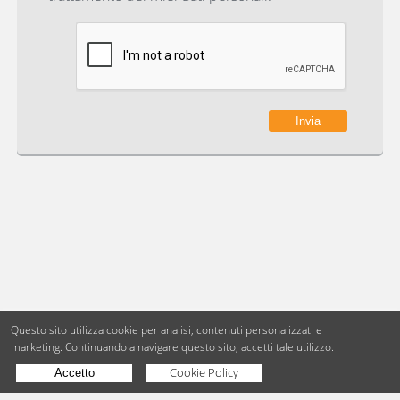
Questo sito utilizza cookie per analisi, contenuti personalizzati e
marketing.
Continuando a navigare questo sito, accetti tale utilizzo.
Cookie Policy
Accetto
Copyright © BdueB Srl
PI 07755110967
Privacy
Utilizzo dei cookie