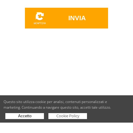
INVIA
Questo sito utilizza cookie per analisi, contenuti personalizzati e
marketing.
Continuando a navigare questo sito, accetti tale utilizzo.
Cookie Policy
Accetto
Copyright © BdueB Srl
PI 07755110967
Privacy
Utilizzo dei cookie
Digital Agency Milano