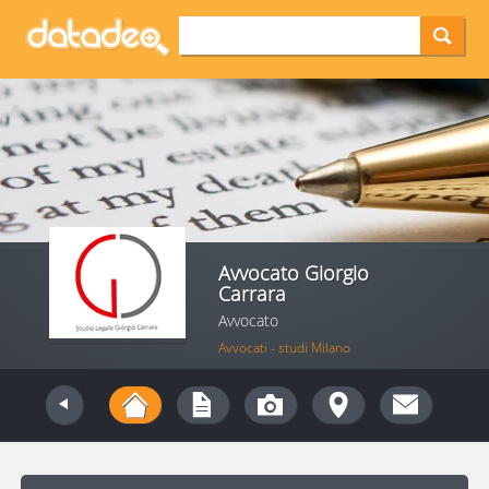
Avvocato Giorgio
Carrara
Avvocato
Avvocati - studi Milano