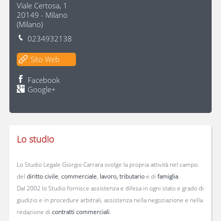
Viale Certosa, 1
20149
-
Milano
(
Milano
)
0234932138
Sito Web
Facebook
Google+
Lo studio
Lo Studio Legale Giorgio Carrara svolge la propria attività nel campo
del
diritto civile
,
commerciale
,
lavoro, tributario
e di
famiglia
.
Dal 2002 lo Studio fornisce assistenza e difesa in ogni stato e grado di
giudizio e in procedure arbitrali, assistenza nella negoziazione e nella
redazione di
contratti commerciali
.