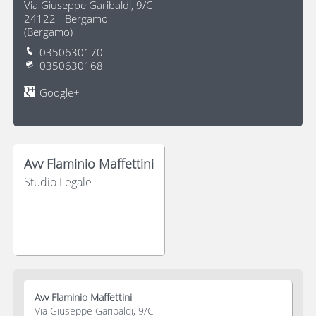
Via Giuseppe Garibaldi, 9/C
24122
-
Bergamo
(
Bergamo
)
0350630170
0350630168
Google+
Avv Flaminio Maffettini
Studio Legale
Avv Flaminio Maffettini
Via Giuseppe Garibaldi, 9/C