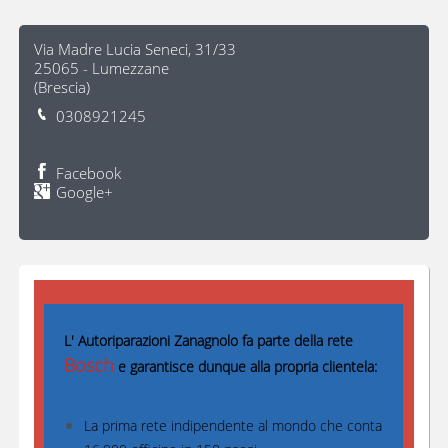
Via Madre Lucia Seneci, 31/33
25065
-
Lumezzane
(
Brescia
)
0308921245
Facebook
Google+
L' Autoriparazioni Zanagnolo fa parte della rete
Bosch
e garantisce dunque alla propria clientela:
La prima rete indipendente al mondo che conta