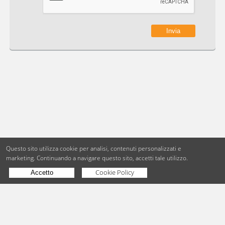
Questo sito utilizza cookie per analisi, contenuti personalizzati e
marketing.
Continuando a navigare questo sito, accetti tale utilizzo.
Cookie Policy
Accetto
Copyright © BdueB Srl
PI 07755110967
Privacy
Utilizzo dei cookie
Hai un'azienda?