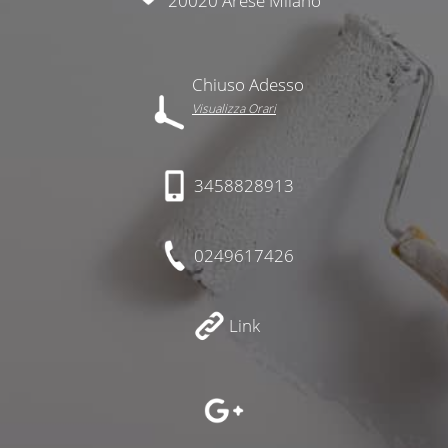
20020 Arese Milano
Chiuso Adesso
Visualizza Orari
3458828913
0249617426
Link