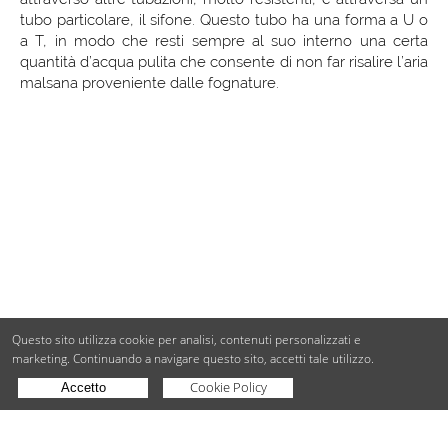
tubo particolare, il sifone. Questo tubo ha una forma a U o
a T, in modo che resti sempre al suo interno una certa
quantità d’acqua pulita che consente di non far risalire l’aria
malsana proveniente dalle fognature.
Questo sito utilizza cookie per analisi, contenuti personalizzati e
marketing.
Continuando a navigare questo sito, accetti tale utilizzo.
Cookie Policy
Accetto
Copyright © BdueB Srl
PI 07755110967
Privacy
Utilizzo dei cookie
Digital Agency Milano