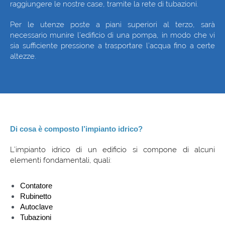
raggiungere le nostre case, tramite la rete di tubazioni.
Per le utenze poste a piani superiori al terzo, sarà
necessario munire l’edificio di una pompa, in modo che vi
sia sufficiente pressione a trasportare l’acqua fino a certe
altezze.
Di cosa è composto l’impianto idrico?
L’impianto idrico di un edificio si compone di alcuni
elementi fondamentali, quali:
Contatore
Rubinetto
Autoclave
Tubazioni