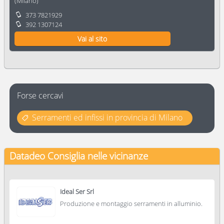
(
Milano
)
373 7821929
392 1307124
Vai al sito
Forse cercavi
Serramenti ed infissi in provincia di Milano
Datadeo Consiglia
nelle vicinanze
Ideal Ser Srl
Produzione e montaggio serramenti in alluminio.