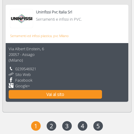
Uninfissi Pvc Italia Srl
Serramenti e infissi in PVC.
Serramenti ed infissi plastica, pvc Milano
Via Albert Einstein, 6
20057
-
Assago
(
Milano
)
0239546921
Sito Web
Facebook
Google+
Vai al sito
1
2
3
4
5