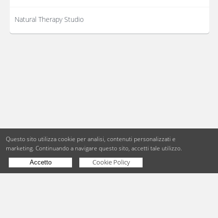
Natural Therapy Studio
Questo sito utilizza cookie per analisi, contenuti personalizzati e
marketing.
Continuando a navigare questo sito, accetti tale utilizzo.
Cookie Policy
Accetto
Copyright © BdueB Srl
PI 07755110967
Privacy
Utilizzo dei cookie
Digital Agency Milano