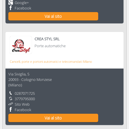
Google+
Facebook
Vai al sito
CREA STYL SRL
Porte automatiche
Cancelli, porte e portoni automatici e telecomandati Milano
Via Siviglia, 5
20093
-
Cologno Monzese
(
Milano
)
0287071725
3779795000
Sito Web
Facebook
Vai al sito