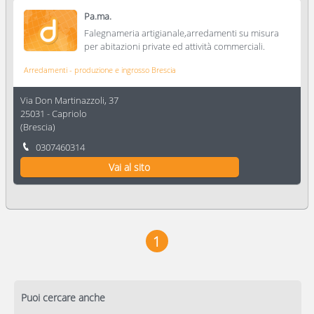
Pa.ma.
Falegnameria artigianale,arredamenti su misura
per abitazioni private ed attività commerciali.
Arredamenti - produzione e ingrosso Brescia
Via Don Martinazzoli, 37
25031
-
Capriolo
(
Brescia
)
0307460314
Vai al sito
1
Puoi cercare anche