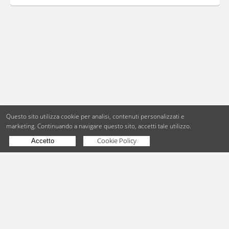
Questo sito utilizza cookie per analisi, contenuti personalizzati e
marketing.
Continuando a navigare questo sito, accetti tale utilizzo.
Cookie Policy
Accetto
Copyright © BdueB Srl
PI 07755110967
Privacy
Utilizzo dei cookie
Digital Agency Milano