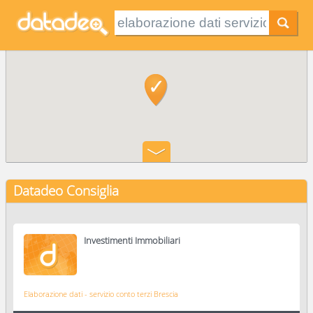
Datadeo Consiglia
Investimenti Immobiliari
Elaborazione dati - servizio conto terzi Brescia