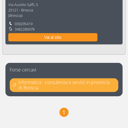
Via Aurelio Saffi, 5
25121
-
Brescia
(
Brescia
)
030295419
3482280478
Vai al sito
Forse cercavi
Informatica - consulenza e servizi in provincia
di Brescia
1