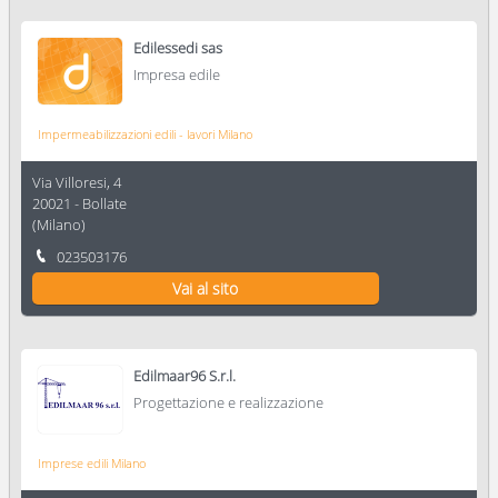
Edilessedi sas
Impresa edile
Impermeabilizzazioni edili - lavori Milano
Via Villoresi, 4
20021
-
Bollate
(
Milano
)
023503176
Vai al sito
Edilmaar96 S.r.l.
Progettazione e realizzazione
Imprese edili Milano