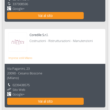
337308596
Google+
Vai al sito
Coredile S.r.l.
Costruzioni - Ristrutturazioni - Manutenzioni
Imprese edili Milano
Via Paganini, 23
20090
-
Cesano Boscone
(
Milano
)
0239438575
Sito Web
Google+
Vai al sito