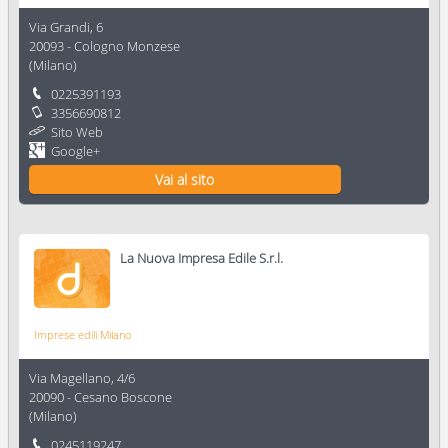
Via Grandi, 6
20093
-
Cologno Monzese
(
Milano
)
0225391193
3356690812
Sito Web
Google+
Vai al sito
La Nuova Impresa Edile S.r.l.
Imprese edili Milano
Via Magellano, 4/6
20090
-
Cesano Boscone
(
Milano
)
0245119247