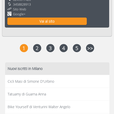
3458828913
Sito Web
Google+
Vai al sito
1
2
3
4
5
>>
Nuovi iscritti in Milano
Cicli Masi di Simone D'Urbino
Tatuamy di Guarna Anna
Bike Yourself di Venturini Walter Angelo