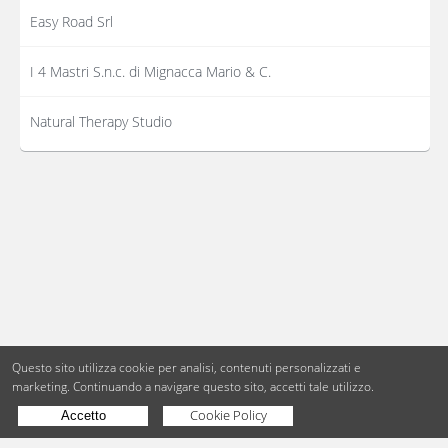
Easy Road Srl
I 4 Mastri S.n.c. di Mignacca Mario & C.
Natural Therapy Studio
Questo sito utilizza cookie per analisi, contenuti personalizzati e
marketing.
Continuando a navigare questo sito, accetti tale utilizzo.
Cookie Policy
Accetto
Copyright © BdueB Srl
PI 07755110967
Privacy
Utilizzo dei cookie