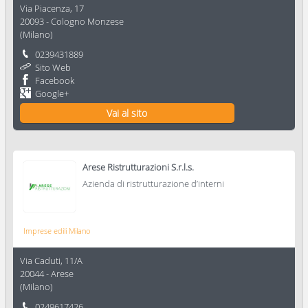
Via Piacenza, 17
20093
-
Cologno Monzese
(
Milano
)
0239431889
Sito Web
Facebook
Google+
Vai al sito
Arese Ristrutturazioni S.r.l.s.
Azienda di ristrutturazione d’interni
Imprese edili Milano
Via Caduti, 11/A
20044
-
Arese
(
Milano
)
0249617426