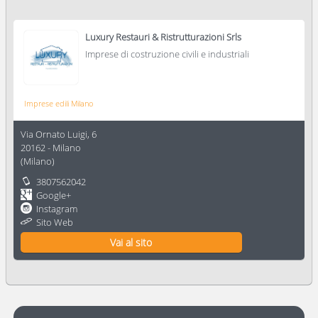
Luxury Restauri & Ristrutturazioni Srls
Imprese di costruzione civili e industriali
Imprese edili Milano
Via Ornato Luigi, 6
20162
-
Milano
(
Milano
)
3807562042
Google+
Instagram
Sito Web
Vai al sito