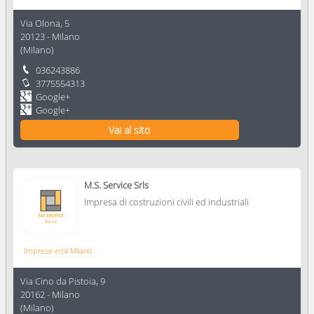
Via Olona, 5
20123
-
Milano
(
Milano
)
036243886
3775554313
Google+
Google+
Vai al sito
M.S. Service Srls
Impresa di costruzioni civili ed industriali
Imprese edili Milano
Via Cino da Pistoia, 9
20162
-
Milano
(
Milano
)