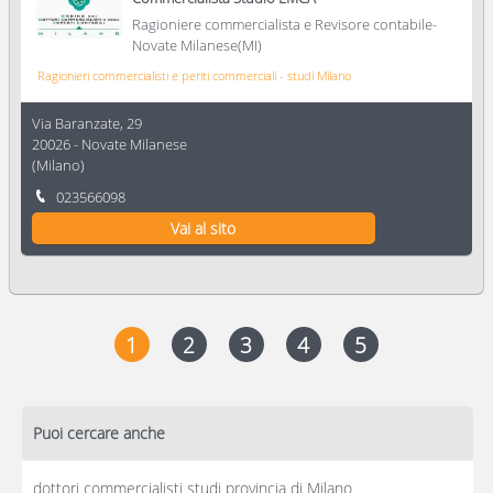
Ragioniere commercialista e Revisore contabile-
Novate Milanese(MI)
Ragionieri commercialisti e periti commerciali - studi Milano
Via Baranzate, 29
20026
-
Novate Milanese
(
Milano
)
023566098
Vai al sito
1
2
3
4
5
Puoi cercare anche
dottori commercialisti studi provincia di Milano