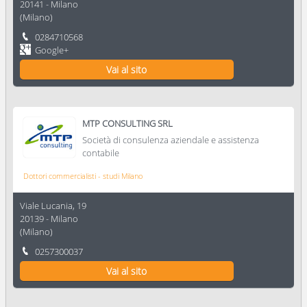
20141
-
Milano
(
Milano
)
0284710568
Google+
Vai al sito
MTP CONSULTING SRL
Società di consulenza aziendale e assistenza
contabile
Dottori commercialisti - studi Milano
Viale Lucania, 19
20139
-
Milano
(
Milano
)
0257300037
Vai al sito