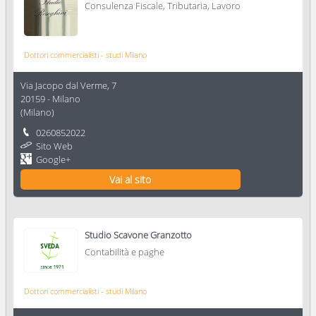
Consulenza Fiscale, Tributaria, Lavoro
Dottori commercialisti - studi Milano
Via Jacopo dal Verme, 7
20159
-
Milano
(
Milano
)
0260852022
Sito Web
Google+
Vai al sito
Studio Scavone Granzotto
Contabilità e paghe
Dottori commercialisti - studi Milano