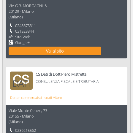
VIA G.B. MORGAGNI, 6
20129
-
Milano
(
Milano
)
0248675311
031523344
Sito Web
Google+
Vai al sito
CS Dati di Dott Piero Mistretta
CONSULENZA FISCALE E TRIBUTARIA
Dottori commercialisti - studi Milano
Viale Monte Ceneri, 73
20155
-
Milano
(
Milano
)
0239215562