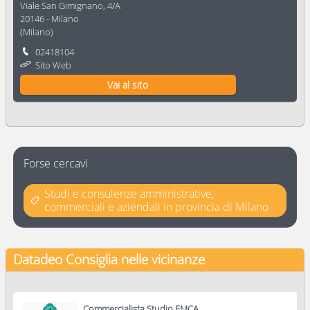
Viale San Gimignano, 4/A
20146
-
Milano
(
Milano
)
02418104
Sito Web
Vai al sito
Forse cercavi
Studi e consulenze amministrative,
commerciali e aziendali in provincia di Milano
Datadeo Consiglia
nelle vicinanze
Commercialista Studio EMCA