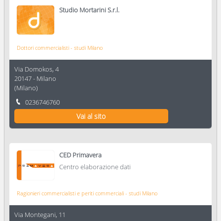
Studio Mortarini S.r.l.
Dottori commercialisti - studi Milano
Via Domokos, 4
20147
-
Milano
(
Milano
)
0236746760
Vai al sito
CED Primavera
Centro elaborazione dati
Ragionieri commercialisti e periti commerciali - studi Milano
Via Montegani, 11