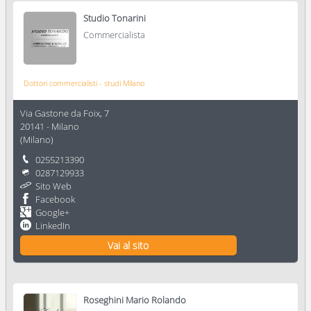
Studio Tonarini
Commercialista
Dottori commercialisti - studi Milano
Via Gastone da Foix, 7
20141
-
Milano
(
Milano
)
0255213390
0287129933
Sito Web
Facebook
Google+
LinkedIn
Vai al sito
Roseghini Mario Rolando