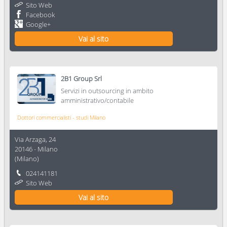
Sito Web
Facebook
Google+
Vai al sito
2B1 Group Srl
Servizi in outsourcing in ambito
amministrativo/contabile
Dottori commercialisti - studi Milano
Via Arzaga, 24
20146
-
Milano
(
Milano
)
024141181
Sito Web
Vai al sito