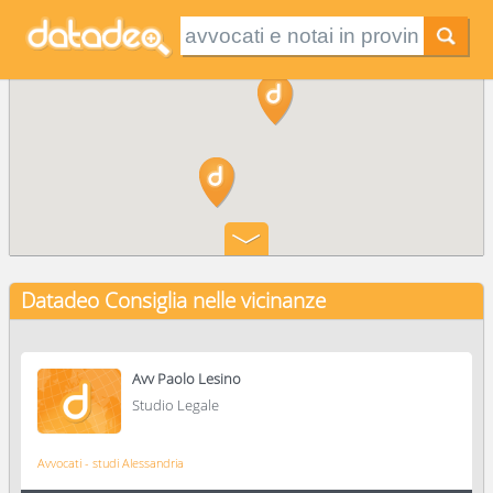
Datadeo Consiglia
nelle vicinanze
Avv Paolo Lesino
Studio Legale
Avvocati - studi Alessandria