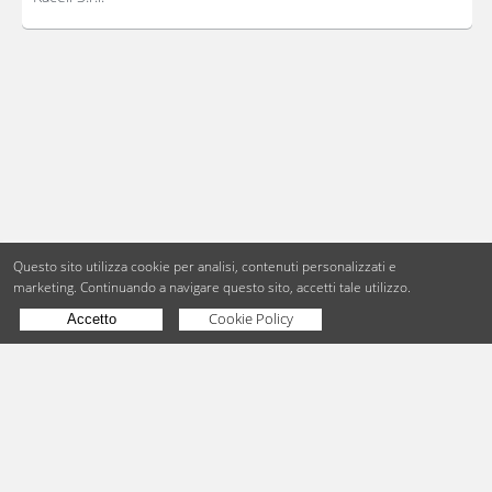
Questo sito utilizza cookie per analisi, contenuti personalizzati e
marketing.
Continuando a navigare questo sito, accetti tale utilizzo.
Cookie Policy
Accetto
Copyright © BdueB Srl
PI 07755110967
Privacy
Utilizzo dei cookie
Digital Agency Milano