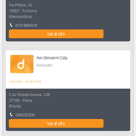
Via Pelosi, 16
15057
-
Tortona
(
Alessandria
)
0131880329
Vai al sito
Avv Giovanni Caly
Avvocato
Avvocati - studi Pavia
C.so Strada Nuova, 128
27100
-
Pavia
(
Pavia
)
038235356
Vai al sito