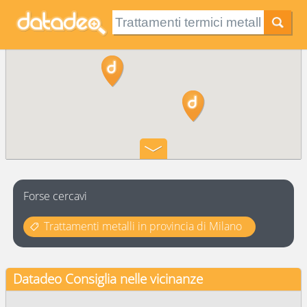
Forse cercavi
Trattamenti metalli in provincia di Milano
Datadeo Consiglia
nelle vicinanze