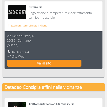
Sistem Srl
Regolazione di temperatura e del trattamento
termico industriale
Trattamenti termici metalli Milano
Via Dell'industria, 4
20032
-
Cormano
(
Milano
)
0266301824
Sito Web
Vai al sito
Datadeo Consiglia
affini nelle vicinanze
Trattamenti Termici Mantesso Srl