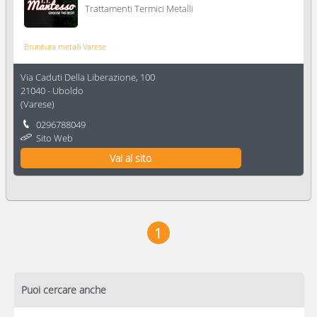
Trattamenti Termici Metalli
Brunitura metalli Varese
Via Caduti Della Liberazione, 100
21040
-
Uboldo
(
Varese
)
0296788049
Sito Web
Vai al sito
1
Puoi cercare anche