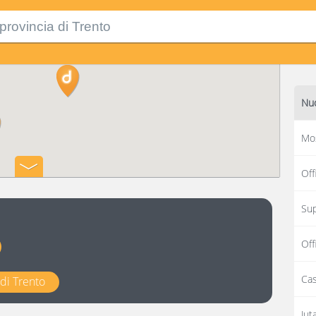
Nuo
Mos
Off
Su
Off
Cas
a di Trento
Jut