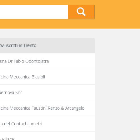
vi iscritti in Trento
na Dr Fabio Odontoiatra
icina Meccanica Biasioli
pernova Snc
icina Meccanica Faustini Renzo & Arcangelo
a del Contachilometri
a Village