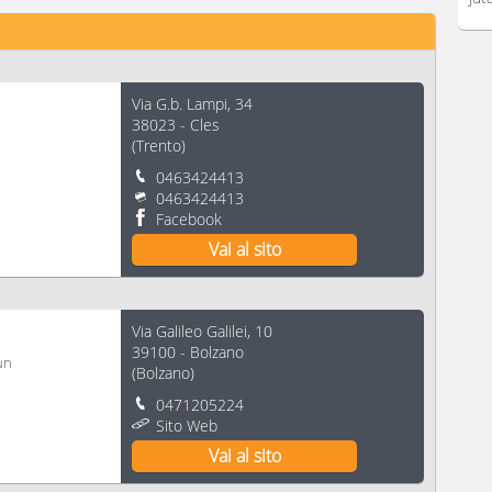
Via G.b. Lampi, 34
38023
-
Cles
(
Trento
)
0463424413
0463424413
Facebook
Vai al sito
Via Galileo Galilei, 10
39100
-
Bolzano
un
(
Bolzano
)
0471205224
Sito Web
Vai al sito