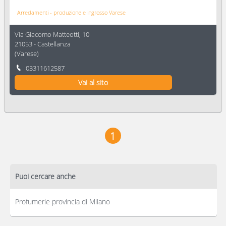
Arredamenti - produzione e ingrosso Varese
Via Giacomo Matteotti, 10
21053
-
Castellanza
(
Varese
)
03311612587
Vai al sito
1
Puoi cercare anche
Profumerie provincia di Milano