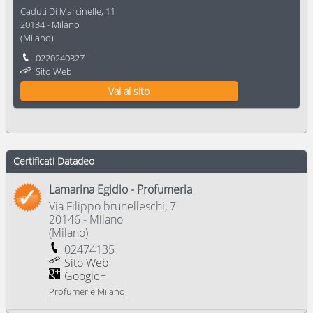
Caduti Di Marcinelle, 11
20134
-
Milano
(
Milano
)
0220240327
Sito Web
Vai al sito
Certificati Datadeo
Lamarina Egidio - Profumeria
Via Filippo brunelleschi, 7
20146
-
Milano
(
Milano
)
02474135
Sito Web
Google+
Profumerie Milano