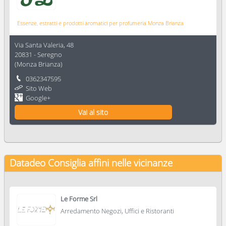
Essenze, estratti e prodotti aromatici per profumeria Monza Brianza
Via Santa Valeria, 48
20831
-
Seregno
(
Monza Brianza
)
0362347595
Sito Web
Google+
Vai al sito
Datadeo Consiglia
affini nelle vicinanze
Le Forme Srl
Arredamento Negozi, Uffici e Ristoranti