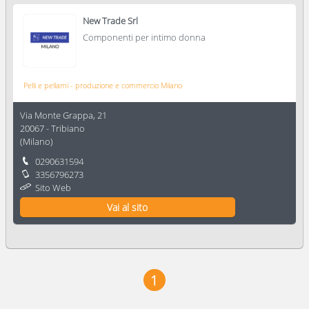
New Trade Srl
Componenti per intimo donna
Pelli e pellami - produzione e commercio Milano
Via Monte Grappa, 21
20067
-
Tribiano
(
Milano
)
0290631594
3356796273
Sito Web
Vai al sito
1