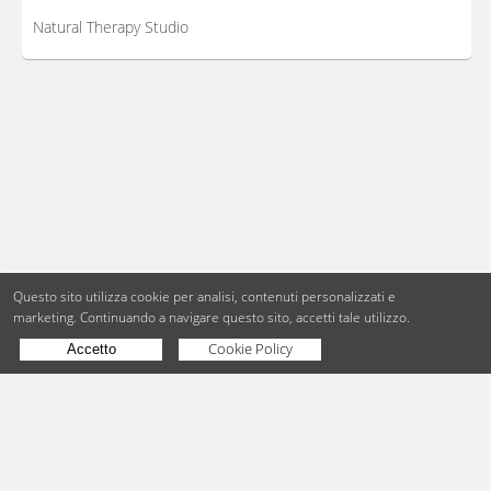
Natural Therapy Studio
Questo sito utilizza cookie per analisi, contenuti personalizzati e
marketing.
Continuando a navigare questo sito, accetti tale utilizzo.
Cookie Policy
Accetto
Copyright © BdueB Srl
PI 07755110967
Privacy
Utilizzo dei cookie
Digital Agency Milano