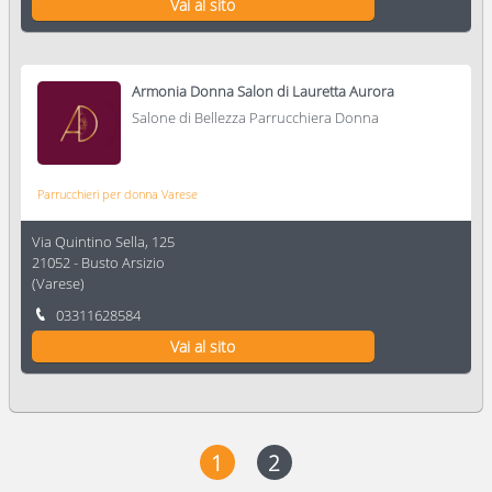
Vai al sito
Armonia Donna Salon di Lauretta Aurora
Salone di Bellezza Parrucchiera Donna
Parrucchieri per donna Varese
Via Quintino Sella, 125
21052
-
Busto Arsizio
(
Varese
)
03311628584
Vai al sito
1
2