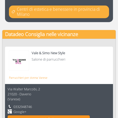
Centri di estetica e benessere in provincia di
Milano
Datadeo Consiglia
nelle vicinanze
Vale & Simo New Style
Salone di parrucchieri
Parrucchieri per donna Varese
Via Walter Marcobi, 2
21020
-
Daverio
(
Varese
)
0332948746
Google+