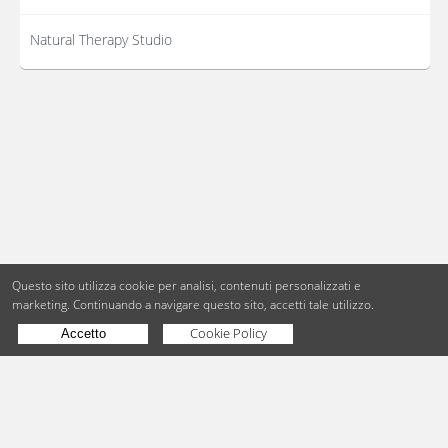
Natural Therapy Studio
Questo sito utilizza cookie per analisi, contenuti personalizzati e
marketing.
Continuando a navigare questo sito, accetti tale utilizzo.
Cookie Policy
Accetto
Copyright © BdueB Srl
PI 07755110967
Privacy
Utilizzo dei cookie
Digital Agency Milano